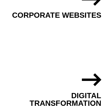
+49 (0)8395 9128088
CORPORATE WEBSITES
BETTINA.KUEHNE-
HELLMESSEN@DEC3.DE
DIGITAL
TRANSFORMATION