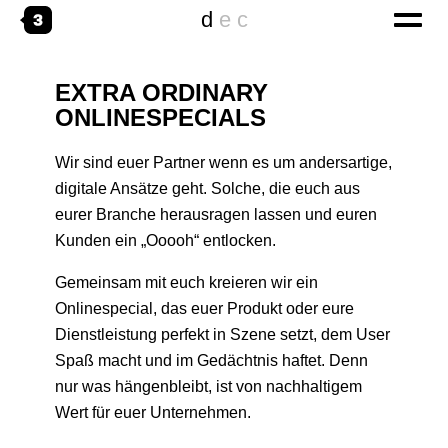
d
e
c
EXTRA ORDINARY
home
ONLINESPECIALS
digital
Wir sind euer Partner wenn es um andersartige,
CORPORATE WEBSITES
digitale Ansätze geht. Solche, die euch aus
ONLINESPECIALS
eurer Branche herausragen lassen und euren
Kunden ein „Ooooh“ entlocken.
DIGITAL TRANSFORMATION
emotional
Gemeinsam mit euch kreieren wir ein
Onlinespecial, das euer Produkt oder eure
THE AGENCY
Dienstleistung perfekt in Szene setzt, dem User
WORKING@
Spaß macht und im Gedächtnis haftet. Denn
nur was hängenbleibt, ist von nachhaltigem
creative
Wert für euer Unternehmen.