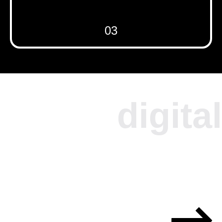
03
DANN RUFT DOCH MAL
DURCH!
Das könnte was werden mit euch
und Christian.
digital
+49 (0)8395 9128082
CHRISTIAN.ERNLE@DEC3.DE
DARIN SIND WIR MEISTER!
Meldet euch am besten gleich bei
Tina.