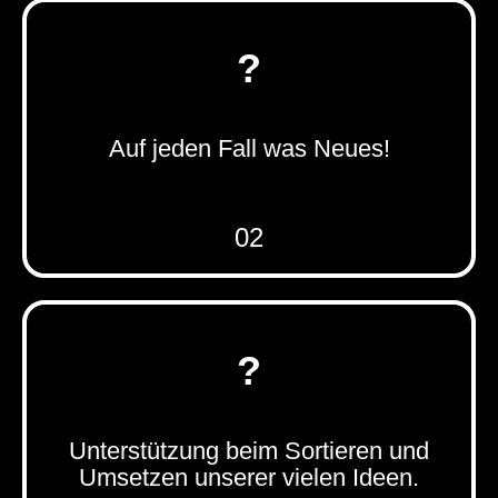
?
Auf jeden Fall was Neues!
02
SEHEN WIR AUCH SO!
Und das mit dem Plan erledigt
Marissa.
?
+49 (0)8395 9128087
Unterstützung beim Sortieren und
Umsetzen unserer vielen Ideen.
MARISSA.KRAMER@DEC3.DE