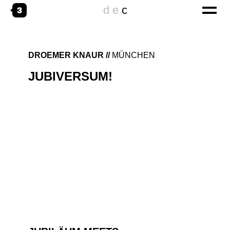
d
e
c
home
DROEMER KNAUR
MÜNCHEN
JUBIVERSUM!
digital
CORPORATE WEBSITES
ONLINESPECIALS
DIGITAL TRANSFORMATION
emotional
THE AGENCY
WORKING@
creative