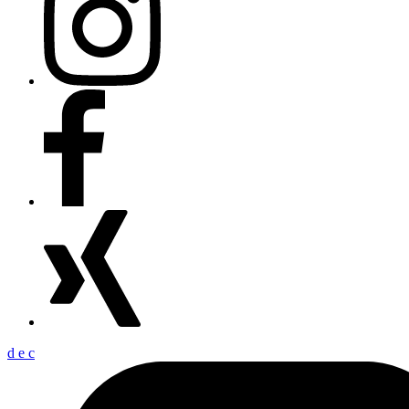
d
e
c